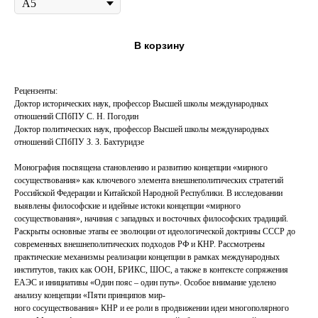
В корзину
Рецензенты:
Доктор исторических наук, профессор Высшей школы международных
отношений СПбПУ С. Н. Погодин
Доктор политических наук, профессор Высшей школы международных
отношений СПбПУ З. З. Бахтуридзе
Монография посвящена становлению и развитию концепции «мирного
сосуществования» как ключевого элемента внешнеполитических стратегий
Российской Федерации и Китайской Народной Республики. В исследовании
выявлены философские и идейные истоки концепции «мирного
сосуществования», начиная с западных и восточных философских традиций.
Раскрыты основные этапы ее эволюции от идеологической доктрины СССР до
современных внешнеполитических подходов РФ и КНР. Рассмотрены
практические механизмы реализации концепции в рамках международных
институтов, таких как ООН, БРИКС, ШОС, а также в контексте сопряжения
ЕАЭС и инициативы «Один пояс – один путь». Особое внимание уделено
анализу концепции «Пяти принципов мир-
ного сосуществования» КНР и ее роли в продвижении идеи многополярного