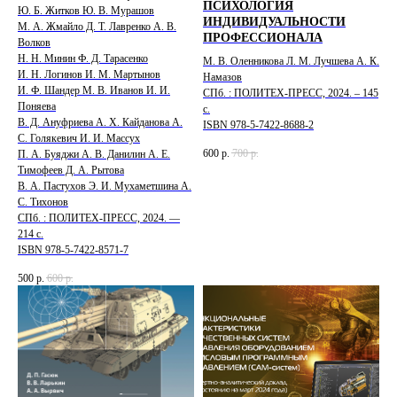
ПСИХОЛОГИЯ
Ю. Б. Житков Ю. В. Мурашов
ИНДИВИДУАЛЬНОСТИ
М. А. Жмайло Д. Т. Лавренко А. В.
ПРОФЕССИОНАЛА
Волков
Н. Н. Минин Ф. Д. Тарасенко
М. В. Оленникова Л. М. Лучшева А. К.
И. Н. Логинов И. М. Мартынов
Намазов
И. Ф. Шандер М. В. Иванов И. И.
СПб. : ПОЛИТЕХ-ПРЕСС, 2024. – 145
Поняева
с.
В. Д. Ануфриева А. Х. Кайданова А.
ISBN 978-5-7422-8688-2
С. Голякевич И. И. Массух
600
р.
700
р.
П. А. Буяджи А. В. Данилин А. Е.
Тимофеев Д. А. Рытова
В. А. Пастухов Э. И. Мухаметшина А.
С. Тихонов
СПб. : ПОЛИТЕХ-ПРЕСС, 2024. —
214 с.
ISBN 978-5-7422-8571-7
500
р.
600
р.