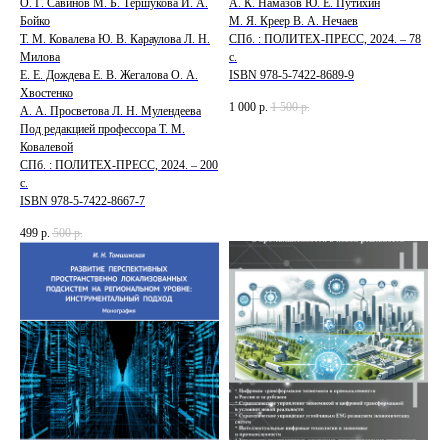
О. Г. Савинов М. Б. Тершукова И. А.
А. К. Намазов Ю. Е. Путихин
Бойко
М. Я. Креер В. А. Нечаев
Т. М. Ковалева Ю. В. Караулова Л. Н.
СПб. : ПОЛИТЕХ-ПРЕСС, 2024. – 78
Милова
с.
Е. Е. Дождева Е. В. Жегалова О. А.
ISBN 978-5-7422-8689-9
Хвостенко
1 000
р.
1 500
р.
А. А. Просветова Л. Н. Мулендеева
Под редакцией профессора Т. М.
Ковалевой
СПб. : ПОЛИТЕХ-ПРЕСС, 2024. – 200
с.
ISBN 978-5-7422-8667-7
499
р.
500
р.