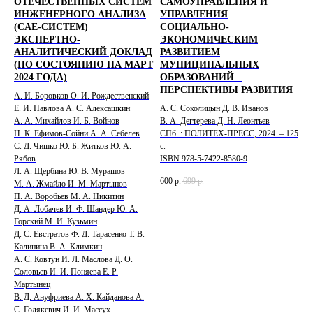
ОТЕЧЕСТВЕННЫХ СИСТЕМ
САМОУПРАВЛЕНИЯ И
ИНЖЕНЕРНОГО АНАЛИЗА
УПРАВЛЕНИЯ
(CAE-СИСТЕМ)
СОЦИАЛЬНО-
ЭКСПЕРТНО-
ЭКОНОМИЧЕСКИМ
АНАЛИТИЧЕСКИЙ ДОКЛАД
РАЗВИТИЕМ
(ПО СОСТОЯНИЮ НА МАРТ
МУНИЦИПАЛЬНЫХ
2024 ГОДА)
ОБРАЗОВАНИЙ –
ПЕРСПЕКТИВЫ РАЗВИТИЯ
А. И. Боровков О. И. Рождественский
Е. И. Павлова А. С. Алексашкин
А. С. Соколицын Д. В. Иванов
А. А. Михайлов И. Б. Войнов
В. А. Дегтерева Д. Н. Леонтьев
Н. К. Ефимов-Сойни А. А. Себелев
СПб. : ПОЛИТЕХ-ПРЕСС, 2024. – 125
С. Д. Чишко Ю. Б. Житков Ю. А.
с.
Рябов
ISBN 978-5-7422-8580-9
Л. А. Щербина Ю. В. Мурашов
600
р.
699
р.
М. А. Жмайло И. М. Мартынов
П. А. Воробьев М. А. Никитин
Д. А. Лобачев И. Ф. Шандер Ю. А.
Горский М. И. Кузьмин
Д. С. Евстратов Ф. Д. Тарасенко Т. В.
Калинина В. А. Климкин
А. С. Ковтун И. Л. Маслова Д. О.
Соловьев И. И. Поняева Е. Р.
Мартынец
В. Д. Ануфриева А. Х. Кайданова А.
С. Голякевич И. И. Массух