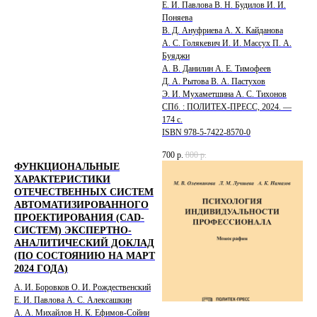
Е. И. Павлова В. Н. Будилов И. И.
Поняева
В. Д. Ануфриева А. Х. Кайданова
А. С. Голякевич И. И. Массух П. А.
Буяджи
А. В. Данилин А. Е. Тимофеев
Д. А. Рытова В. А. Пастухов
Э. И. Мухаметшина А. С. Тихонов
СПб. : ПОЛИТЕХ-ПРЕСС, 2024. —
174 с.
ISBN 978-5-7422-8570-0
700
р.
800
р.
ФУНКЦИОНАЛЬНЫЕ
ХАРАКТЕРИСТИКИ
ОТЕЧЕСТВЕННЫХ СИСТЕМ
АВТОМАТИЗИРОВАННОГО
ПРОЕКТИРОВАНИЯ (CAD-
СИСТЕМ) ЭКСПЕРТНО-
АНАЛИТИЧЕСКИЙ ДОКЛАД
(ПО СОСТОЯНИЮ НА МАРТ
2024 ГОДА)
А. И. Боровков О. И. Рождественский
Е. И. Павлова А. С. Алексашкин
А. А. Михайлов Н. К. Ефимов-Сойни