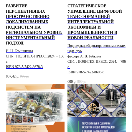
РАЗВИТИЕ
СТРАТЕГИЧЕСКОЕ
ПЕРСПЕКТИВНЫХ
УПРАВЛЕНИЕ ЦИФРОВОЙ
ПРОСТРАНСТВЕННО
ТРАНСФОРМАЦИЕЙ
ЛОКАЛИЗОВАННЫХ
ИНТЕЛЛЕКТУАЛЬНОЙ
ПОДСИСТЕМ НА
ЭКОНОМИКИ И
РЕГИОНАЛЬНОМ УРОВНЕ:
ПРОМЫШЛЕННОСТИ В
ИНСТРУМЕНТАЛЬНЫЙ
НОВОЙ РЕАЛЬНОСТИ
ПОДХОД
Под редакцией доктора экономических
И. Н. Томшинская
наук, про-
СПб. : ПОЛИТЕХ-ПРЕСС, 2024. – 166
фессора А. В. Бабкина
с.
СПб. : ПОЛИТЕХ-ПРЕСС, 2024. – 796
ISBN 978-5-7422-8678-3
с.
ISBN 978-5-7422-8606-6
867,42
р.
900
р.
600
р.
800
р.