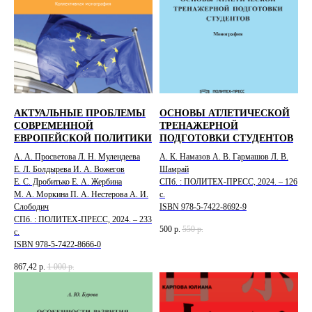
АКТУАЛЬНЫЕ ПРОБЛЕМЫ
ОСНОВЫ АТЛЕТИЧЕСКОЙ
СОВРЕМЕННОЙ
ТРЕНАЖЕРНОЙ
ЕВРОПЕЙСКОЙ ПОЛИТИКИ
ПОДГОТОВКИ СТУДЕНТОВ
А. А. Просветова Л. Н. Мулендеева
А. К. Намазов А. В. Гармашов Л. В.
Е. Л. Болдырева И. А. Вожегов
Шамрай
Е. С. Дробитько Е. А. Жербина
СПб. : ПОЛИТЕХ-ПРЕСС, 2024. – 126
М. А. Моркина П. А. Нестерова А. И.
с.
Слободич
ISBN 978-5-7422-8692-9
СПб. : ПОЛИТЕХ-ПРЕСС, 2024. – 233
500
р.
550
р.
с.
ISBN 978-5-7422-8666-0
867,42
р.
1 000
р.