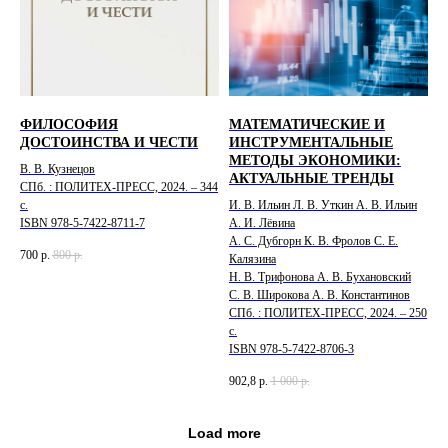
ФИЛОСОФИЯ
МАТЕМАТИЧЕСКИЕ И
ДОСТОИНСТВА И ЧЕСТИ
ИНСТРУМЕНТАЛЬНЫЕ
МЕТОДЫ ЭКОНОМИКИ:
В. В. Кузнецов
АКТУАЛЬНЫЕ ТРЕНДЫ
СПб. : ПОЛИТЕХ-ПРЕСС, 2024. – 344
с.
И. В. Ильин Л. В. Уткин А. В. Ильин
ISBN 978-5-7422-8711-7
А. И. Лёвина
А. С. Дубгорн К. В. Фролов С. Е.
700
р.
800
р.
Калязина
Н. В. Трифонова А. В. Бухановский
С. В. Широкова А. В. Константинов
СПб. : ПОЛИТЕХ-ПРЕСС, 2024. – 250
с.
ISBN 978-5-7422-8706-3
902,8
р.
1 000
р.
Load more