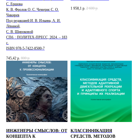
С. Ершова
1 958,1
р.
2 600
р.
К. В. Фролов О. С. Чемерис С. О.
Чикирев
Под редакцией И. В. Ильина, А. И.
Лёвиной,
С. В. Широковой
СПб. : ПОЛИТЕХ-ПРЕСС, 2024. – 183
с.
ISBN 978-5-7422-8500-7
745,42
р.
800
р.
ИНЖЕНЕРЫ СМЫСЛОВ: ОТ
КЛАССИФИКАЦИЯ
КОНЦЕПТА К
СРЕДСТВ, МЕТОДОВ