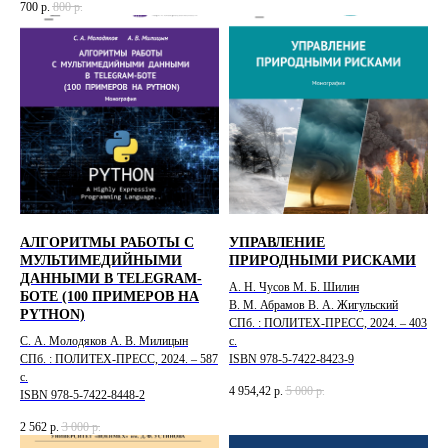
700
р.
800
р.
АЛГОРИТМЫ РАБОТЫ С
УПРАВЛЕНИЕ
МУЛЬТИМЕДИЙНЫМИ
ПРИРОДНЫМИ РИСКАМИ
ДАННЫМИ В TELEGRAM-
А. Н. Чусов М. Б. Шилин
БОТЕ (100 ПРИМЕРОВ НА
В. М. Абрамов В. А. Жигульский
PYTHON)
СПб. : ПОЛИТЕХ-ПРЕСС, 2024. – 403
С. А. Молодяков А. В. Милицын
с.
СПб. : ПОЛИТЕХ-ПРЕСС, 2024. – 587
ISBN 978-5-7422-8423-9
с.
4 954,42
р.
5 000
р.
ISBN 978-5-7422-8448-2
2 562
р.
3 000
р.