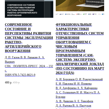
СОВРЕМЕННОЕ
ФУНКЦИОНАЛЬНЫЕ
СОСТОЯНИЕ И
ХАРАКТЕРИСТИКИ
ПЕРСПЕКТИВЫ РАЗВИТИЯ
ОТЕЧЕСТВЕННЫХ СИСТЕМ
СИСТЕМЫ ЭКСПЛУАТАЦИИ
УПРАВЛЕНИЯ
РАКЕТНО-
ОБОРУДОВАНИЕМ С
АРТИЛЛЕРИЙСКОГО
ЧИСЛОВЫМ
ВООРУЖЕНИЯ
ПРОГРАММНЫМ
УПРАВЛЕНИЕМ (CAM-
Д. П. Гасюк В. В. Ларькин А. А.
СИСТЕМ) ЭКСПЕРТНО-
Вырвич
АНАЛИТИЧЕСКИЙ ДОКЛАД
СПб. : ПОЛИТЕХ-ПРЕСС, 2024. – 232
(ПО СОСТОЯНИЮ НА МАРТ
с.
2024 ГОДА)
ISBN 978-5-7422-8621-9
А. И. Боровков О. И. Рождественский
400
р.
450
р.
Е. И. Павлова И. И. Поняева
В. Д. Ануфриева А. Х. Кайданова
А. С. Голякевич И. И. Массух П. А.
Буяджи
А. В. Данилин А. Е. Тимофеев
Д. А. Рытова В. А. Пастухов