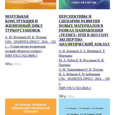
МОДУЛЬНАЯ
ПЕРСПЕКТИВЫ И
КОНСТРУКЦИЯ И
СЦЕНАРИИ РАЗВИТИЯ
ЖИЗНЕННЫЙ ЦИКЛ
НОВЫХ МАТЕРИАЛОВ В
ТУРБОУСТАНОВОК
РАМКАХ НАПРАВЛЕНИЯ
«ТЕХНЕТ» НТИ В 2023 ГОДУ
А. Ю. Култышев Ю. К. Петреня
ЭКСПЕРТНО-
СПб. : ПОЛИТЕХ-ПРЕСС, 2024. – 331
АНАЛИТИЧЕСКИЙ ДОКЛАД
с. – (Серия научно-технических
изданий «Формула турбин»).
А. И. Боровков Л. А. Щербина Е. Р.
ISBN 978-5-7422-8690-5
Мартынец
Ю. А. Рябов К. В. Кукушкин Н. И.
500
р.
550
р.
Прытков
А. М. Трапезникова О. В. Толочко
И. А. Кобыхно Е. В. Бобрынина
СПб. : ПОЛИТЕХ-ПРЕСС, 2024. – 184
с.
ISBN 978-5-7422-8620-2
500
р.
900
р.