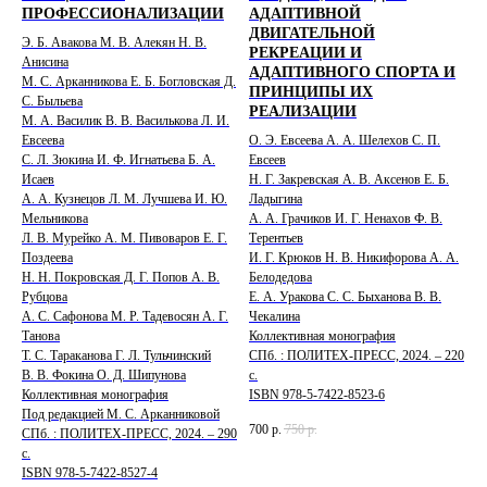
ПРОФЕССИОНАЛИЗАЦИИ
АДАПТИВНОЙ
ДВИГАТЕЛЬНОЙ
Э. Б. Авакова М. В. Алекян Н. В.
РЕКРЕАЦИИ И
Анисина
АДАПТИВНОГО СПОРТА И
М. С. Арканникова Е. Б. Богловская Д.
ПРИНЦИПЫ ИХ
С. Быльева
РЕАЛИЗАЦИИ
М. А. Василик В. В. Василькова Л. И.
Евсеева
О. Э. Евсеева А. А. Шелехов С. П.
С. Л. Зюкина И. Ф. Игнатьева Б. А.
Евсеев
Исаев
Н. Г. Закревская А. В. Аксенов Е. Б.
А. А. Кузнецов Л. М. Лучшева И. Ю.
Ладыгина
Мельникова
А. А. Грачиков И. Г. Ненахов Ф. В.
Л. В. Мурейко А. М. Пивоваров Е. Г.
Терентьев
Поздеева
И. Г. Крюков Н. В. Никифорова А. А.
Н. Н. Покровская Д. Г. Попов А. В.
Белодедова
Рубцова
Е. А. Уракова С. С. Быханова В. В.
А. С. Сафонова М. Р. Тадевосян А. Г.
Чекалина
Танова
Коллективная монография
Т. С. Тараканова Г. Л. Тульчинский
СПб. : ПОЛИТЕХ-ПРЕСС, 2024. – 220
В. В. Фокина О. Д. Шипунова
с.
Коллективная монография
ISBN 978-5-7422-8523-6
Под редакцией М. С. Арканниковой
700
р.
750
р.
СПб. : ПОЛИТЕХ-ПРЕСС, 2024. – 290
с.
ISBN 978-5-7422-8527-4