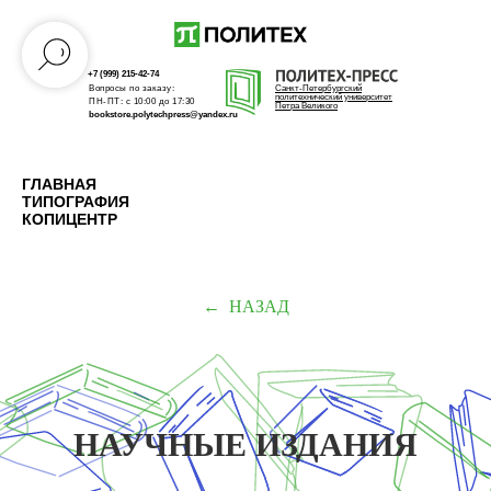
+7 (999) 215-42-74
Вопросы по заказу:
Санкт-Петербургский
политехнический университет
ПН-ПТ: с 10:00 до 17:30
Петра Великого
bookstore.polytechpress@yandex.ru
ГЛАВНАЯ
ТИПОГРАФИЯ
КОПИЦЕНТР
НАЗАД
НАУЧНЫЕ ИЗДАНИЯ