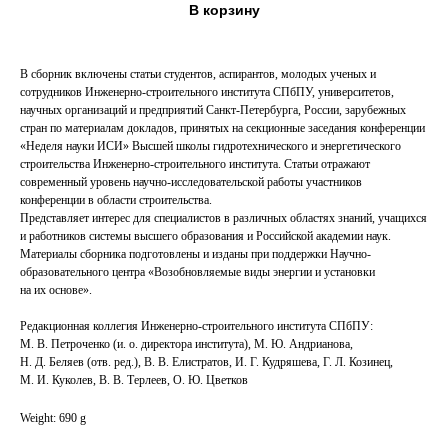
В корзину
В сборник включены статьи студентов, аспирантов, молодых ученых и
сотрудников Инженерно-строительного института СПбПУ, университетов,
научных организаций и предприятий Санкт-Петербурга, России, зарубежных
стран по материалам докладов, принятых на секционные заседания конференции
«Неделя науки ИСИ» Высшей школы гидротехнического и энергетического
строительства Инженерно-строительного института. Статьи отражают
современный уровень научно-исследовательской работы участников
конференции в области строительства.
Представляет интерес для специалистов в различных областях знаний, учащихся
и работников системы высшего образования и Российской академии наук.
Материалы сборника подготовлены и изданы при поддержки Научно-
образовательного центра «Возобновляемые виды энергии и установки
на их основе».
Редакционная коллегия Инженерно-строительного института СПбПУ:
М. В. Петроченко (и. о. директора института), М. Ю. Андрианова,
Н. Д. Беляев (отв. ред.), В. В. Елистратов, И. Г. Кудряшева, Г. Л. Козинец,
М. И. Куколев, В. В. Терлеев, О. Ю. Цветков
Weight: 690 g