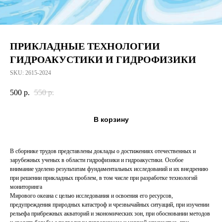
ПРИКЛАДНЫЕ ТЕХНОЛОГИИ
ГИДРОАКУСТИКИ И ГИДРОФИЗИКИ
SKU:
2615-2024
500
р.
550
р.
В корзину
В сборнике трудов представлены доклады о достижениях отечественных и
зарубежных ученых в области гидрофизики и гидроакустики. Особое
внимание уделено результатам фундаментальных исследований и их внедрению
при решении прикладных проблем, в том числе при разработке технологий
мониторинга
Мирового океана с целью исследования и освоения его ресурсов,
предупреждения природных катастроф и чрезвычайных ситуаций, при изучении
рельефа прибрежных акваторий и экономических зон, при обосновании методов