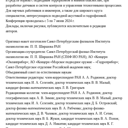
и средств борьбы с подводным терроризмом и минной опасностью, при
разработке датчиков и систем контроля и управления техногенными процессами.
Для научных работников и инженеров, а также для широкого круга
специалистов, интересующихся подводной акустикой и гидрофизикой.
Конференция проводилась с 5 по 7 июня 2024 г.
Доклады, включая рисунки, публикуются исключительно в редакции
авторов.
Оригинал-макет изготовлен Санкт-Петербургским филиалом Института
океанологии им. П. П. Ширшова РАН
Организации-соучредители: Санкт-Петербургский филиал Института
океанологии им. П. П. Ширшова РАН (СПбФ ИО РАН); АО «Концерн
«Океанприбор»; АО «Концерн «Морское подводное оружие – «Гидроприбор»;
Санкт-Петербургское отделение Российской академии наук;
Объединенный совет по естественным наукам
Ответственные редакторы: член-корреспондент РАН А. А. Родионов; доктор
технических наук И. А. Селезнёв; доктор технических наук В. В. Малый;
кандидат физико-математических наук Л. В. Григорьев
Редакционная коллегия: член-корреспондент РАН А. А. Родионов; доктор
географических наук А. В. Зимин; доктор технических наук В. В. Малый; доктор
технических наук И. А. Селезнёв; доктор технических наук Д. Б. Островский;
доктор физико-математических наук В. А. Рябченко; доктор физико-
математических наук Д. В. Чаликов; доктор технических наук А. И. Сетин;
доктор технических наук В. Б. Жуков; кандидат технических наук В. А. Попов;
кандидат технических наук Д. А. Никитин; кандидат технических наук К. Г.