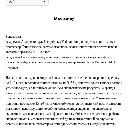
В корзину
Рецензенты:
Академик Академии наук Республики Узбекистан, доктор технических наук,
профессор Ташкентского государственного технического университета имени
Ислама Каримова К. Р. Аллаев
Академик Российской академии наук, доктор технических наук, профессор
Санкт-Петербургского политехнического университета Петра Великого М. П.
Федоров
На сегодняшней день в мире наблюдается рост потребления энергии, в среднем
на 1 % в год, в развивающихся странах на 3–5 %, при этом уменьшаются запасы
углеводородов, являющихся основным энергетическим ресурсом, а тренды
изменения стоимости топлива и его вредное воздействие на окружающую среду
и вероятность техногенных аварий постоянно увеличиваются. Учитывая эти
причины, последние 15–20 лет в мире наблюдается интенсивный рост мощности
установок, использующих возобновляемые виды энергии, повышается их
экономическая и экологическая эффективность. Обеспечение надежной работы
энергосистемы в условиях значительной доли электростанций со случайно-
детерминированным характером прихода энергии требует внедрения систем