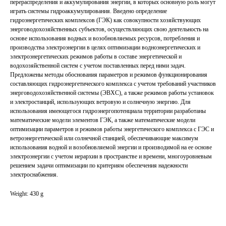
перераспределения и аккумулирования энергии, в которых основную роль могут
играть системы гидроаккумулирования. Введено определение
гидроэнергетических комплексов (ГЭК) как совокупности хозяйствующих
энерговодохозяйственных субъектов, осуществляющих свою деятельность на
основе использования водных и возобновляемых ресурсов, потребления и
производства электроэнергии в целях оптимизации водноэнергетических и
электроэнергетических режимов работы в составе энергетической и
водохозяйственной систем с учетом поставленных перед ними задач.
Предложены методы обоснования параметров и режимов функционирования
составляющих гидроэнергетического комплекса с учетом требований участников
энерговодохозяйственной системы (ЭВХС), а также режимов работы установок
и электростанций, использующих ветровую и солнечную энергию. Для
использования имеющегося гидроэнергопотенциала территории разработаны
математические модели элементов ГЭК, а также математические модели
оптимизации параметров и режимов работы энергетического комплекса с ГЭС и
ветроэнергетической или солнечной станцией, обеспечивающие максимум
использования водной и возобновляемой энергии и производимой на ее основе
электроэнергии с учетом иерархии в пространстве и времени, многоуровневым
решением задачи оптимизации по критериям обеспечения надежности
электроснабжения.
Weight: 430 g