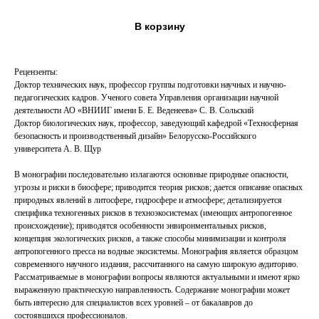
В корзину
Рецензенты:
Доктор технических наук, профессор группы подготовки научных и научно-
педагогических кадров. Ученого совета Управления организации научной
деятельности АО «ВНИИГ имени Б. Е. Веденеева» С. В. Сольский
Доктор биологических наук, профессор, заведующий кафедрой «Техносферная
безопасность и производственный дизайн» Белорусско-Российского
университета А. В. Щур
В монографии последовательно излагаются основные природные опасности,
угрозы и риски в биосфере; приводится теория рисков; дается описание опасных
природных явлений в литосфере, гидросфере и атмосфере; детализируется
специфика техногенных рисков в техноэкосистемах (имеющих антропогенное
происхождение); приводятся особенности энвиронментальных рисков,
концепция экологических рисков, а также способы минимизации и контроля
антропогенного пресса на водные экосистемы. Монография является образцом
современного научного издания, рассчитанного на самую широкую аудиторию.
Рассматриваемые в монографии вопросы являются актуальными и имеют ярко
выраженную практическую направленность. Содержание монографии может
быть интересно для специалистов всех уровней – от бакалавров до
состоявшихся профессионалов.