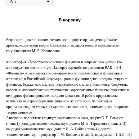
В корзину
Рецензент – доктор экономических наук, профессор, заведующий кафе-
дрой экономической теории Самарского государственного экономическо-
го университета М. Е. Коновалова
Монография «Теоретические основы финансов в современных условиях»
концептуально соответствует Паспорту научной специальности ВАК‑5.2.4
«Финансы» и раскрывает современные теоретические основы финансовых
отношений в Российской Федерации: роль и функции денег, кредита; сущность
финансов; бюджетную систему; казначейскую систему исполнения бюджетов;
налоги и налогообложение; страхование; корпоративные финансы; проектное и
венчурное финансирование; историю финансов. В работе представлены
взаимосвязь и трансформация финансовых категорий. Монография
предназначена для ученых, студентов, специалистов, занимающихся вопросами
теории финансов.
Авторский коллектив: кандидат экономических наук, доцент О. Г. Савинов
(глава 1); кандидат экономических наук, доцент М. Б. Тершукова (главы 2, 3);
кандидат экономических наук, доцент И. А. Бойко (глава 4); доктор
экономических наук, профессор Т. М. Ковалева (глава 5, параграфы 5.1, 5.2, 5.3);