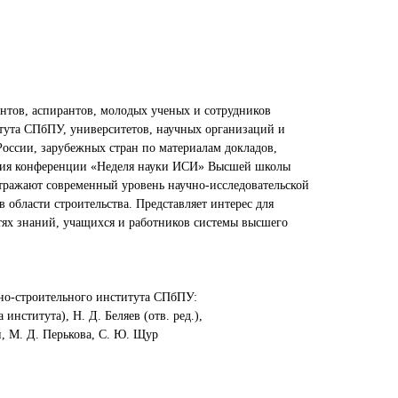
ентов, аспирантов, молодых ученых и сотрудников
тута СПбПУ, университетов, научных организаций и
России, зарубежных стран по материалам докладов,
ния конференции «Неделя науки ИСИ» Высшей школы
отражают современный уровень научно-исследовательской
 области строительства. Представляет интерес для
тях знаний, учащихся и работников системы высшего
но-строительного института СПбПУ:
 института), Н. Д. Беляев (отв. ред.),
н, М. Д. Перькова, С. Ю. Щур