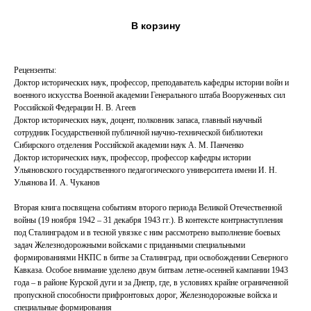
В корзину
Рецензенты:
Доктор исторических наук, профессор, преподаватель кафедры истории войн и
военного искусства Военной академии Генерального штаба Вооруженных сил
Российской Федерации Н. В. Агеев
Доктор исторических наук, доцент, полковник запаса, главный научный
сотрудник Государственной публичной научно-технической библиотеки
Сибирского отделения Российской академии наук А. М. Панченко
Доктор исторических наук, профессор, профессор кафедры истории
Ульяновского государственного педагогического университета имени И. Н.
Ульянова И. А. Чуканов
Вторая книга посвящена событиям второго периода Великой Отечественной
войны (19 ноября 1942 – 31 декабря 1943 гг.). В контексте контрнаступления
под Сталинградом и в тесной увязке с ним рассмотрено выполнение боевых
задач Железнодорожными войсками с приданными специальными
формированиями НКПС в битве за Сталинград, при освобождении Северного
Кавказа. Особое внимание уделено двум битвам летне-осенней кампании 1943
года – в районе Курской дуги и за Днепр, где, в условиях крайне ограниченной
пропускной способности прифронтовых дорог, Железнодорожные войска и
специальные формирования