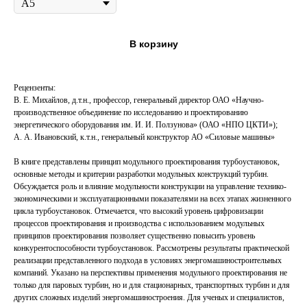
В корзину
Рецензенты:
В. Е. Михайлов, д.т.н., профессор, генеральный директор ОАО «Научно-
производственное объединение по исследованию и проектированию
энергетического оборудования им. И. И. Ползунова» (ОАО «НПО ЦКТИ»);
А. А. Ивановский, к.т.н., генеральный конструктор АО «Силовые машины»
В книге представлены принцип модульного проектирования турбоустановок,
основные методы и критерии разработки модульных конструкций турбин.
Обсуждается роль и влияние модульности конструкции на управление технико-
экономическими и эксплуатационными показателями на всех этапах жизненного
цикла турбоустановок. Отмечается, что высокий уровень цифровизации
процессов проектирования и производства с использованием модульных
принципов проектирования позволяет существенно повысить уровень
конкурентоспособности турбоустановок. Рассмотрены результаты практической
реализации представленного подхода в условиях энергомашиностроительных
компаний. Указано на перспективы применения модульного проектирования не
только для паровых турбин, но и для стационарных, транспортных турбин и для
других сложных изделий энергомашиностроения. Для ученых и специалистов,