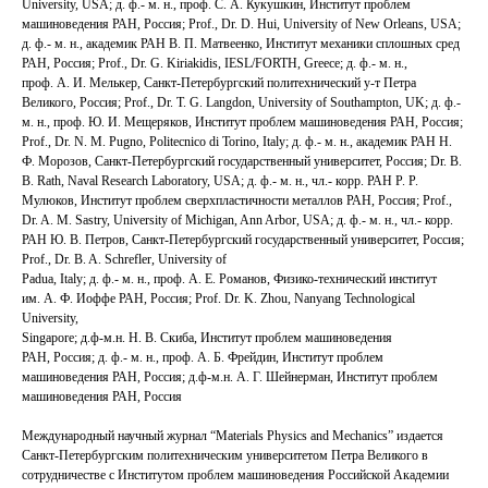
University, USA; д. ф.‑ м. н., проф. С. А. Кукушкин, Институт проблем
машиноведения РАН, Россия; Prof., Dr. D. Hui, University of New Orleans, USA;
д. ф.‑ м. н., академик РАН В. П. Матвеенко, Институт механики сплошных сред
РАН, Россия; Prof., Dr. G. Kiriakidis, IESL/FORTH, Greece; д. ф.‑ м. н.,
проф. А. И. Мелькер, Санкт-Петербургский политехнический у-т Петра
Великого, Россия; Prof., Dr. T. G. Langdon, University of Southampton, UK; д. ф.‑
м. н., проф. Ю. И. Мещеряков, Институт проблем машиноведения РАН, Россия;
Prof., Dr. N. M. Pugno, Politecnico di Torino, Italy; д. ф.‑ м. н., академик РАН Н.
Ф. Морозов, Санкт-Петербургский государственный университет, Россия; Dr. B.
B. Rath, Naval Research Laboratory, USA; д. ф.‑ м. н., чл.‑ корр. РАН Р. Р.
Мулюков, Институт проблем сверхпластичности металлов РАН, Россия; Prof.,
Dr. A. M. Sastry, University of Michigan, Ann Arbor, USA; д. ф.‑ м. н., чл.‑ корр.
РАН Ю. В. Петров, Санкт-Петербургский государственный университет, Россия;
Prof., Dr. B. A. Schrefler, University of
Padua, Italy; д. ф.‑ м. н., проф. А. Е. Романов, Физико-технический институт
им. А. Ф. Иоффе РАН, Россия; Prof. Dr. K. Zhou, Nanyang Technological
University,
Singapore; д.ф-м.н. Н. В. Скиба, Институт проблем машиноведения
РАН, Россия; д. ф.‑ м. н., проф. А. Б. Фрейдин, Институт проблем
машиноведения РАН, Россия; д.ф-м.н. А. Г. Шейнерман, Институт проблем
машиноведения РАН, Россия
Международный научный журнал “Materials Physics and Mechanics” издается
Санкт-Петербургским политехническим университетом Петра Великого в
сотрудничестве с Институтом проблем машиноведения Российской Академии