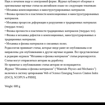
Наук в печатном виде и электронной форме. Журнал публикует обзорные и
оригинальные научные статьи на английском языке по следующим тематикам:
• Механика композиционных и наноструктурированных материалов.
• Физика прочности и пластичности композиционных и наноструктурированных
материалов.
• Механика процессов деформации и разрушения в традиционных материалах
(твердых телах).
• Физика прочности и пластичности традиционных материалов (твердых тел).
• Физика и механика дефектов в композиционных, наноструктурированных и
традиционных материалах.
• Механика и физика материалов в связанных полях.
Редколлегия принимает статьи, которые нигде ранее не опубликованы и не
направлены для опубликования в другие научные издания. Все представляемые
в редакцию журнала “Механика и физика материалов” статьи рецензируются.
Статьи могут отправляться авторам на доработку.
Не принятые к опубликованию статьи авторам не возвращаются.
Журнал “Механика и физика материалов” (“Materials Physics and Mechanics”)
включен в систему цитирования Web of Science Emerging Sources Citation Index
(ESCI), SCOPUS и РИНЦ.
Weight: 600 g