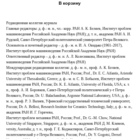
В корзину
Редакционная коллегия журнала
Главные редакторы: д. ф.‑ м. н., чл.‑ корр. РАН А. К. Беляев, Институт проблем
машиноведения Российской Академии Наук (РАН); д. т. н., академик РАН А. И.
Рудской, Санкт-Петербургский политехнический университет Петра Великого.
Основатель и почетный редактор – д. ф.‑ м. н. И. А. Овидько (1961–2017),
Институт проблем машиноведения Российской Академии Наук (РАН)
Ответственный редактор – д. ф.‑ м. н. А. Л. Колесникова, Институт проблем
машиноведения Российской Академии Наук (РАН)
Международная редакционная коллегия: д. ф.‑ м. н., проф. А. К. Беляев,
Институт проблем машиноведения РАН, Россия; Prof., Dr. E. C. Aifantis, Aristotle
University of Thessaloniki, Greece; д. ф.‑ м. н. С. В. Бобылев, Институт проблем
машиноведения РАН, Россия; Dr. K. E. Aifantis, University of Florida, USA; к. т.
н., проф. А. И. Боровков, Санкт-Петербургский политехнический у-т Петра
Великого, Россия; Dr. U. Balachandran, Argonne National Laboratory, USA; д. ф.‑
м. н., проф. Р. З. Валиев, Уфимский государственный технический университет,
Россия; Dr. A. Bellosi, Research Institute for Ceramics Technology, Italy; д. ф.‑ м. н.,
академик РАН И. Г. Горячева,
Институт проблем механики РАН, Россия; Prof., Dr. G.-M. Chow, National
University of Singapore, Singapore; д. ф.‑ м. н., академик РАН Д. М. Климов,
versity, Australia; д. т. н., проф. Г. Е. Коджаспиров, Санкт-Петербургский
политехнический у-т Петра Великого, Россия; Prof., Dr. Y. Gogotsi, Drexel