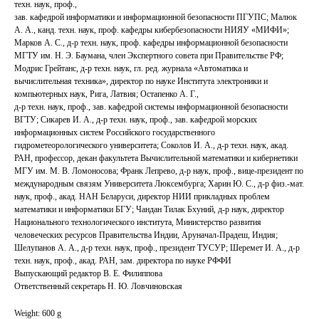
техн. наук, проф.,
зав. кафедрой информатики и информационной безопасности ПГУПС; Малюк
А. А., канд. техн. наук, проф. кафедры кибербезопасности НИЯУ «МИФИ»;
Марков А. С., д-р техн. наук, проф. кафедры информационной безопасности
МГТУ им. Н. Э. Баумана, член Экспертного совета при Правительстве РФ;
Модрис Грейтанс, д-р техн. наук, гл. ред. журнала «Автоматика и
вычислительная техника», директор по науке Института электроники и
компьютерных наук, Рига, Латвия; Остапенко А. Г.,
д-р техн. наук, проф., зав. кафедрой системы информационной безопасности
ВГТУ; Сикарев И. А., д-р техн. наук, проф., зав. кафедрой морских
информационных систем Российского государственного
гидрометеорологического университета; Соколов И. А., д-р техн. наук, акад.
РАН, профессор, декан факультета Вычислительной математики и кибернетики
МГУ им. М. В. Ломоносова; Франк Лепрево, д-р наук, проф., вице-президент по
международным связям Университета Люксембурга; Харин Ю. С., д-р физ.-мат.
наук, проф., акад. НАН Беларуси, директор НИИ прикладных проблем
математики и информатики БГУ; Чандан Тилак Бхуний, д-р наук, директор
Национального технологического института, Министерство развития
человеческих ресурсов Правительства Индии, Аруначал-Прадеш, Индия;
Шелупанов А. А., д-р техн. наук, проф., президент ТУСУР; Шеремет И. А., д-р
техн. наук, проф., акад. РАН, зам. директора по науке РФФИ
Выпускающий редактор В. Е. Филиппова
Ответственный секретарь Н. Ю. Ловчиновская
Weight: 600 g