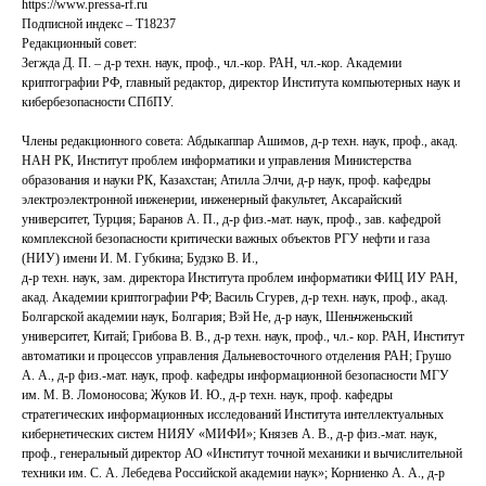
https://www.pressa-rf.ru
Подписной индекс – Т18237
Редакционный совет:
Зегжда Д. П. – д-р техн. наук, проф., чл.-кор. РАН, чл.-кор. Академии
криптографии РФ, главный редактор, директор Института компьютерных наук и
кибербезопасности СПбПУ.
Члены редакционного совета: Абдыкаппар Ашимов, д-р техн. наук, проф., акад.
НАН РК, Институт проблем информатики и управления Министерства
образования и науки РК, Казахстан; Атилла Элчи, д-р наук, проф. кафедры
электроэлектронной инженерии, инженерный факультет, Аксарайский
университет, Турция; Баранов А. П., д-р физ.-мат. наук, проф., зав. кафедрой
комплексной безопасности критически важных объектов РГУ нефти и газа
(НИУ) имени И. М. Губкина; Будзко В. И.,
д-р техн. наук, зам. директора Института проблем информатики ФИЦ ИУ РАН,
акад. Академии криптографии РФ; Василь Сгурев, д-р техн. наук, проф., акад.
Болгарской академии наук, Болгария; Вэй Не, д-р наук, Шеньчженьский
университет, Китай; Грибова В. В., д-р техн. наук, проф., чл.‑ кор. РАН, Институт
автоматики и процессов управления Дальневосточного отделения РАН; Грушо
А. А., д-р физ.-мат. наук, проф. кафедры информационной безопасности МГУ
им. М. В. Ломоносова; Жуков И. Ю., д-р техн. наук, проф. кафедры
стратегических информационных исследований Института интеллектуальных
кибернетических систем НИЯУ «МИФИ»; Князев А. В., д-р физ.-мат. наук,
проф., генеральный директор АО «Институт точной механики и вычислительной
техники им. С. А. Лебедева Российской академии наук»; Корниенко А. А., д-р