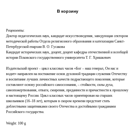
В корзину
Рецензенты:
Доктор педагогических наук, кандидат искусствоведения, заведующая сектором
методической работы Отдела религиозного образования и катехизации Санкт-
Петербургской епархии В. О. Гусакова
Кандидат исторических наук, доцент, доцент кафедры отечественной и всеобщей
истории Псковского государственного университета Т. Г. Хришкевич
Издательский проект – цикл классных часов «Бог – наш генерал, Он нас и
водит» направлен на постижение основ духовной традиции служения Отечеству
и воспитание лучших личностных качеств подрастающего поколения, которые
составляют основу российского самосознания, – стойкости, силы духа,
самопожертвования, отваги, смирения, преданности и причастности к прошлому
и настоящему России. Цикл классных часов ориентирован на старших
школьников (16–18 лет), которым в скором времени предстоит стать
доблестными защитниками своего Отечества и достойными гражданами
Российского государства.
Weight: 100 g