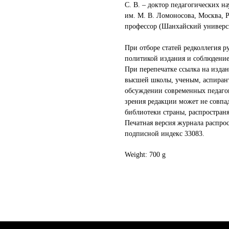
С. В. – доктор педагогических н
им. М. В. Ломоносова, Москва, 
профессор (Шанхайский универси
При отборе статей редколлегия 
политикой издания и соблюдени
При перепечатке ссылка на издан
высшей школы, ученым, аспирант
обсуждении современных педагог
зрения редакции может не совпад
библиотеки страны, распространя
Печатная версия журнала распро
подписной индекс 33083.
Weight: 700 g