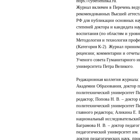
https://cyberleninka.ru.
Журнал включен в Перечень вед
рекомендованных Высшей аттест
РФ для публикации основных нау
степеней доктора и кандидата на
воспитания (по областям и уровн
Методология и технология профе
(Категория К-2). Журнал приним
рецензии; комментарии и отчеты
Ученого совета Гуманитарного и
университета Петра Великого.
Редакционная коллегия журнала:
Академии Образования, доктор п
политехнический университет Пет
редактор; Попова Н. В. – доктор
политехнический университет Пет
главного редактора; Аликина Е. 
национальный исследовательский
Баграмова Н. В. – доктор педаго
педагогический университет им. А
доктор педагогических наук, про