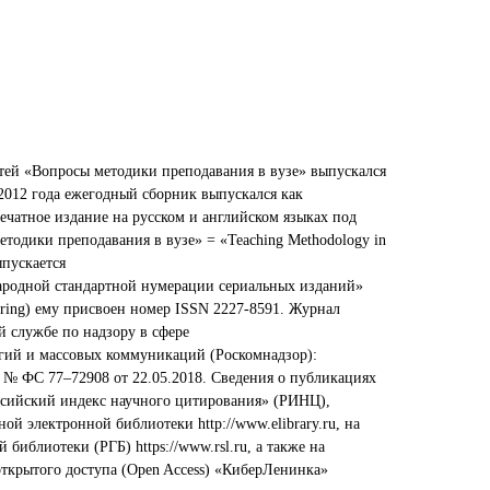
атей «Вопросы методики преподавания в вузе» выпускался
 2012 года ежегодный сборник выпускался как
ечатное издание на русском и английском языках под
тодики преподавания в вузе» = «Teaching Methodology in
ыпускается
народной стандартной нумерации сериальных изданий»
umbering) ему присвоен номер ISSN 2227-8591. Журнал
й службе по надзору в сфере
гий и массовых коммуникаций (Роскомнадзор):
 № ФС 77–72908 от 22.05.2018. Сведения о публикациях
ссийский индекс научного цитирования» (РИНЦ),
й электронной библиотеки http://www.elibrary.ru, на
 библиотеки (РГБ) https://www.rsl.ru, а также на
ткрытого доступа (Open Access) «КиберЛенинка»