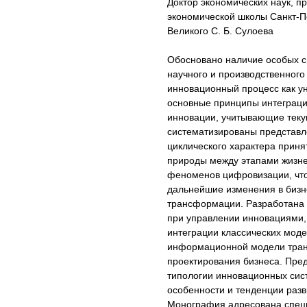
Доктор экономических наук, 
экономической школы Санкт-П
Великого С. Б. Сулоева
Обосновано наличие особых с
научного и производственного
инновационный процесс как у
основные принципы интеграци
инновации, учитывающие тек
систематизированы представл
циклического характера приня
природы между этапами жизне
феноменов цифровизации, что
дальнейшие изменения в бизн
трансформации. Разработана
при управлении инновациями,
интеграции классических мод
информационной модели тран
проектирования бизнеса. Пре
типологии инновационных сис
особенности и тенденции раз
Монография адресована спец