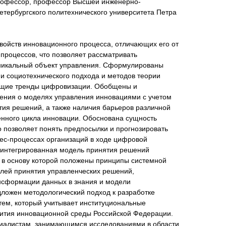
профессор, профессор Высшей инженерно-
етербургского политехнического университета Петра
войств инновационного процесса, отличающих его от
 процессов, что позволяет рассматривать
никальный объект управления. Сформулированы
и социотехнического подхода и методов теории
ущие тренды цифровизации. Обобщены и
ения о моделях управления инновациями с учетом
тия решений, а также наличия барьеров различной
нного цикла инновации. Обоснована сущность
 позволяет понять предпосылки и прогнозировать
ес-процессах организаций в ходе цифровой
 интегрированная модель принятия решений
 в основу которой положены принципы системной
елей принятия управленческих решений,
сформации данных в знания и модели
дложен методологический подход к разработке
тем, который учитывает институциональные
вития инновационной среды Российской Федерации.
иалистам, занимающимся исследованиями в области