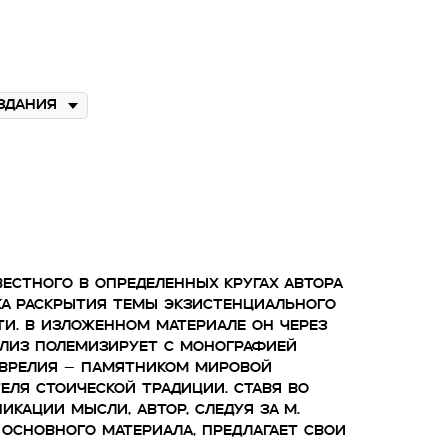
вестного в определенных кругах автора
ка раскрытия темы экзистенциального
и. В изложенном материале он через
лиз полемизирует с монографией
Аврелия – памятником мировой
еля стоической традиции. Ставя во
икации мысли, автор, следуя за М.
основного материала, предлагает свои