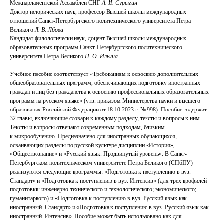
Межпарламентской Ассамблеи СНГ
А. И. Сурыгин
Доктор исторических наук, профессор Высшей школы международных
отношений Санкт-Петербургского политехнического университета Петра
Великого
Л. В. Лбова
Кандидат филологически наук, доцент Высшей школы международных
образовательных программ Санкт-Петербургского политехнического
университета Петра Великого
Н. О. Ильина
Учебное пособие соответствует «Требованиям к освоению дополнительных
общеобразовательных программ, обеспечивающих подготовку иностранных
граждан и лиц без гражданства к освоению профессиональных образовательных
программ на русском языке» (утв. приказом Министерства науки и высшего
образования Российской Федерации от 18.10.2023 г. № 998). Пособие содержит
32 главы, включающие словари к каждому разделу, тексты и вопросы к ним.
Тексты и вопросы отвечают современным подходам, близким
к микрообучению. Предназначено для иностранных обучающихся,
осваивающих разделы по русской культуре дисциплин «История»,
«Обществознание» и «Русский язык. Продвинутый уровень». В Санкт-
Петербургском политехническом университете Петра Великого (СПбПУ)
реализуются следующие программы: «Подготовка к поступлению в вуз.
Стандарт» и «Подготовка к поступлению в вуз. Интенсив» (для трех профилей
подготовки: ​инженерно-технического и технологического; экономического;
гуманитарного) и «Подготовка к поступлению в вуз. Русский язык как
иностранный. Стандарт» и «Подготовка к поступлению в вуз. Русский язык как
иностранный. Интенсив». Пособие может быть использовано как для