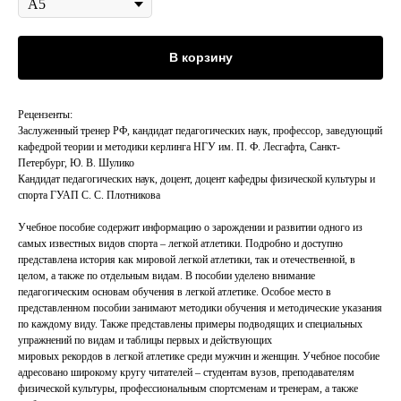
В корзину
Рецензенты:
Заслуженный тренер РФ, кандидат педагогических наук, профессор, заведующий
кафедрой теории и методики керлинга НГУ им. П. Ф. Лесгафта, Санкт-
Петербург, Ю. В. Шулико
Кандидат педагогических наук, доцент, доцент кафедры физической культуры и
спорта ГУАП С. С. Плотникова
Учебное пособие содержит информацию о зарождении и развитии одного из
самых известных видов спорта – легкой атлетики. Подробно и доступно
представлена история как мировой легкой атлетики, так и отечественной, в
целом, а также по отдельным видам. В пособии уделено внимание
педагогическим основам обучения в легкой атлетике. Особое место в
представленном пособии занимают методики обучения и методические указания
по каждому виду. Также представлены примеры подводящих и специальных
упражнений по видам и таблицы первых и действующих
мировых рекордов в легкой атлетике среди мужчин и женщин. Учебное пособие
адресовано широкому кругу читателей – студентам вузов, преподавателям
физической культуры, профессиональным спортсменам и тренерам, а также