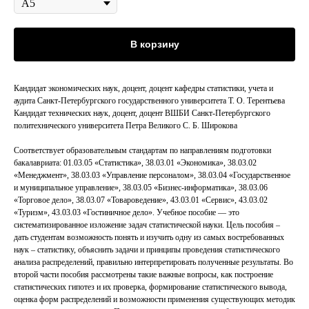
В корзину
Кандидат экономических наук, доцент, доцент кафедры статистики, учета и
аудита Санкт-Петербургского государственного университета Т. О. Терентьева
Кандидат технических наук, доцент, доцент ВШБИ Санкт-Петербургского
политехнического университета Петра Великого С. Б. Широкова
Соответствует образовательным стандартам по направлениям подготовки
бакалавриата: 01.03.05 «Статистика», 38.03.01 «Экономика», 38.03.02
«Менеджмент», 38.03.03 «Управление персоналом», 38.03.04 «Государственное
и муниципальное управление», 38.03.05 «Бизнес-информатика», 38.03.06
«Торговое дело», 38.03.07 «Товароведение», 43.03.01 «Сервис», 43.03.02
«Туризм», 43.03.03 «Гостиничное дело». Учебное пособие — это
систематизированное изложение задач статистической науки. Цель пособия –
дать студентам возможность понять и изучить одну из самых востребованных
наук – статистику, объяснить задачи и принципы проведения статистического
анализа распределений, правильно интерпретировать полученные результаты. Во
второй части пособия рассмотрены такие важные вопросы, как построение
статистических гипотез и их проверка, формирование статистического вывода,
оценка форм распределений и возможности применения существующих методик