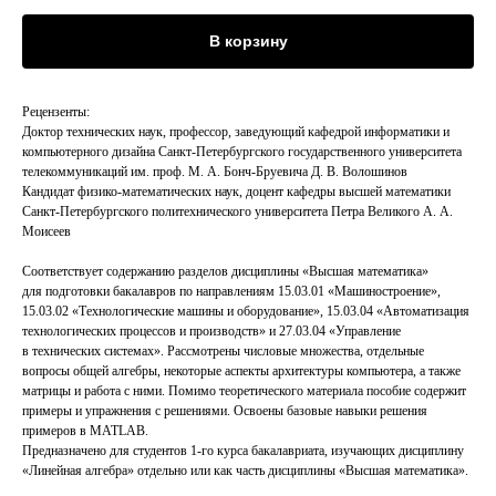
В корзину
Рецензенты:
Доктор технических наук, профессор, заведующий кафедрой информатики и
компьютерного дизайна Санкт-Петербургского государственного университета
телекоммуникаций им. проф. М. А. Бонч-Бруевича Д. В. Волошинов
Кандидат физико-математических наук, доцент кафедры высшей математики
Санкт-Петербургского политехнического университета Петра Великого А. А.
Моисеев
Соответствует содержанию разделов дисциплины «Высшая математика»
для подготовки бакалавров по направлениям 15.03.01 «Машиностроение»,
15.03.02 «Технологические машины и оборудование», 15.03.04 «Автоматизация
технологических процессов и производств» и 27.03.04 «Управление
в технических системах». Рассмотрены числовые множества, отдельные
вопросы общей алгебры, некоторые аспекты архитектуры компьютера, а также
матрицы и работа с ними. Помимо теоретического материала пособие содержит
примеры и упражнения с решениями. Освоены базовые навыки решения
примеров в MATLAB.
Предназначено для студентов 1-го курса бакалавриата, изучающих дисциплину
«Линейная алгебра» отдельно или как часть дисциплины «Высшая математика».