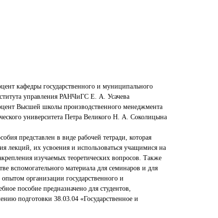
оцент кафедры государственного и муниципального
ститута управления РАНЧиГС Е. А. Усачева
доцент Высшей школы производственного менеджмента
ческого университета Петра Великого Н. А. Соколицына
обия представлен в виде рабочей тетради, которая
ия лекций, их усвоения и использоваться учащимися на
закрепления изучаемых теоретических вопросов. Также
тве вспомогательного материала для семинаров и для
с опытом организации государственного и
бное пособие предназначено для студентов,
нию подготовки 38.03.04 «Государственное и