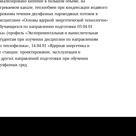
анализировано кипение в большом объеме, на
огреваемом канале, теплообмен при конденсации водяного
 режимы течения двухфазных пароводяных потоков в
 дисциплине «Основы ядерной энергетической технологии»
 обучающихся по направлению подготовки 03.04.01
ка» (профиль «Экспериментальная и вычислительная
студентам при изучении дисциплин по направлениям
 и теплофизика», 14.04.01 «Ядерная энергетика и
е станции: проектирование, эксплуатация и
 других направлений подготовки при обучении
ухфазных сред.