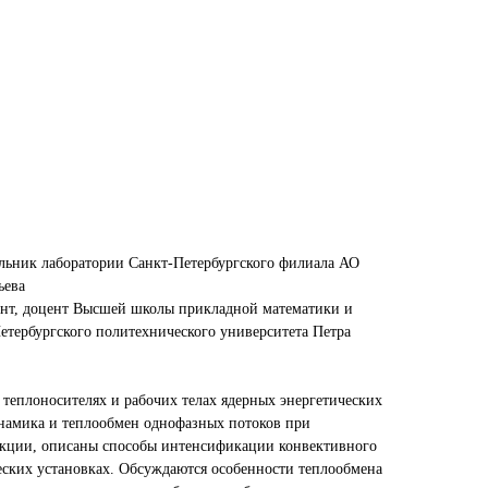
альник лаборатории Санкт-Петербургского филиала АО
ьева
ент, доцент Высшей школы прикладной математики и
тербургского политехнического университета Петра
 теплоносителях и рабочих телах ядерных энергетических
намика и теплообмен однофазных потоков при
кции, описаны способы интенсификации конвективного
еских установках. Обсуждаются особенности теплообмена