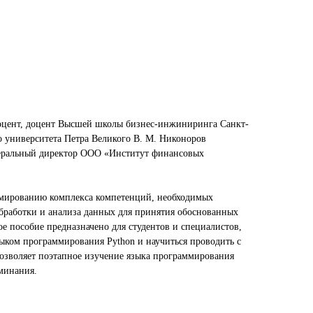
доцент, доцент Высшей школы бизнес-инжиниринга Санкт-
о университета Петра Великого В. М. Никоноров
неральный директор ООО «Институт финансовых
мированию комплекса компетенций, необходимых
бработки и анализа данных для принятия обоснованных
е пособие предназначено для студентов и специалистов,
зыком программирования Python и научиться проводить с
озволяет поэтапное изучение языка программирования
минания.