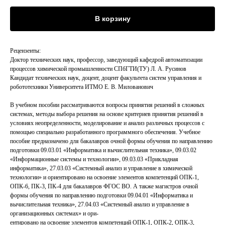
В корзину
Рецензенты:
Доктор технических наук, профессор, заведующий кафедрой автоматизации
процессов химической промышленности СПбГТИ(ТУ) Л. А. Русинов
Кандидат технических наук, доцент, доцент факультета систем управления и
робототехники Университета ИТМО Е. В. Милованович
В учебном пособии рассматриваются вопросы принятия решений в сложных
системах, методы выбора решения на основе критериев принятия решений в
условиях неопределенности, моделирование и анализ различных процессов с
помощью специально разработанного программного обеспечения. Учебное
пособие предназначено для бакалавров очной формы обучения по направлению
подготовки 09.03.01 «Информатика и вычислительная техника», 09.03.02
«Информационные системы и технологии», 09.03.03 «Прикладная
информатика», 27.03.03 «Системный анализ и управление в химической
технологии» и ориентировано на освоение элементов компетенций ОПК‑1,
ОПК‑6, ПК‑3, ПК‑4 для бакалавров ФГОС ВО. А также магистров очной
формы обучения по направлению подготовки 09.04.01 «Информатика и
вычислительная техника», 27.04.03 «Системный анализ и управление в
организационных системах» и ори-
ентировано на освоение элементов компетенций ОПК‑1, ОПК‑2, ОПК‑3,