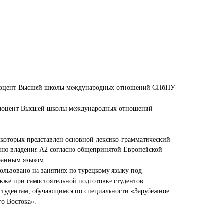
, доцент Высшей школы международных отношений СПбПУ
, доцент Высшей школы международных отношений
в которых представлен основной лексико-грамматический
вню владения А2 согласно общепринятой Европейской
ранным языком.
ользовано на занятиях по турецкому языку под
акже при самостоятельной подготовке студентов.
студентам, обучающимся по специальности «Зарубежное
о Востока».