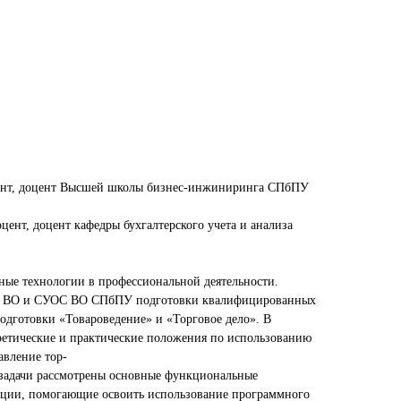
цент, доцент Высшей школы бизнес-инжиниринга СПбПУ
цент, доцент кафедры бухгалтерского учета и анализа
ые технологии в профессиональной деятельности.
С ВО и СУОС ВО СПбПУ подготовки квалифицированных
одготовки «Товароведение» и «Торговое дело». В
ретические и практические положения по использованию
авление тор-
 задачи рассмотрены основные функциональные
ции, помогающие освоить использование программного