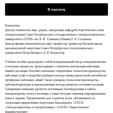
В корзину
Рецензенты:
Доктор технических наук, доцент, заведующая кафедрой теоретических основ
электротехники Санкт-Петербургского государственного электротехнического
университета «ЛЭТИ» им. В. И. Ульянова (Ленина) Е. Б. Соловьева
Доктор физико-математических наук, профессор, профессор Высшей школы
высоковольтной энергетики Санкт-Петербургского политехнического
университета Петра Великого Д. В. Кизеветтер
Учебное пособие представляет собой исчерпывающий обзор электромагнитных
и тепловых процессов, происходящих в элементах конструкции кабельных
линий и изоляции. Пособие охватывает современные технологии производства
кабельных муфт и подробно разбирает методы оценки пропускной способности
трёхфазных кабельных линий. Также освещены технологии производства
кабельной арматуры и неразрушающие методы контроля состояния изоляции.
Специальное внимание уделяется источникам тепловыделения в кабеле,
температурному полю в изоляции, а также методам снижения индуцированных
токов в экранах. Предназначено для студентов вузов, обучающихся по
следующим направлениям подготовки бакалавриата: 13.03.02
«Электроэнергетика и электротехника», 13.03.03 «Энергетическое
машиностроение».