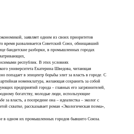
 экономикой, заявляет одним из своих приоритетов
то время разваливается Советский Союз, обнищавший
лице бандитские разборки, в промышленных городах
сматривающих,
висимыми республик. В этих условиях
ского университета Екатерина Шведова, читающая
но попадает в эпицентр борьбы элит за власть в городе. С
партийная номенклатура, желающая сохранить за собой
зующих предприятий города – главных его загрязнителей,
ародному богатству, молодые люди, использующие
бе за власть, а посередине она – идеалистка – эколог с
 этой схватке, рассказывает роман «Экологическая поэма»,
ие в одном их промышленных городов бывшего Союза.