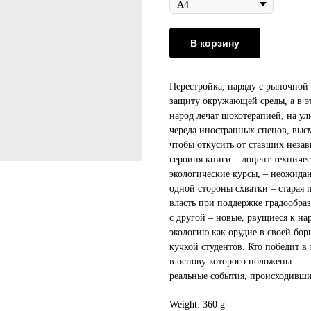
В корзину
Перестройка, наряду с рыночной
защиту окружающей среды, а в э
народ лечат шокотерапией, на у
череда иностранных спецов, вы
чтобы откусить от ставших неза
героиня книги – доцент техниче
экологические курсы, – неожидан
одной стороны схватки – старая 
власть при поддержке градообра
с другой – новые, рвущиеся к н
экологию как орудие в своей борь
кучкой студентов. Кто победит в
в основу которого положены
реальные события, происходивш
Weight: 360 g